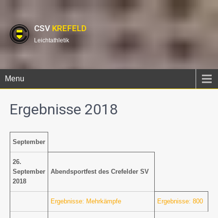
CSV
KREFELD
Leichtathletik
Menu
Ergebnisse 2018
September
26.
September
Abendsportfest des Crefelder SV
2018
Ergebnisse: Mehrkämpfe
Ergebnisse: 800