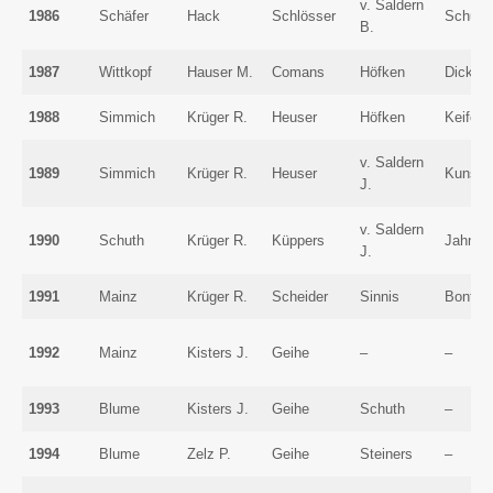
v. Saldern
1986
Schäfer
Hack
Schlösser
Schulz
B.
1987
Wittkopf
Hauser M.
Comans
Höfken
Dickhof
1988
Simmich
Krüger R.
Heuser
Höfken
Keifer
v. Saldern
1989
Simmich
Krüger R.
Heuser
Kunst
J.
v. Saldern
1990
Schuth
Krüger R.
Küppers
Jahnke
J.
1991
Mainz
Krüger R.
Scheider
Sinnis
Bonten
1992
Mainz
Kisters J.
Geihe
–
–
1993
Blume
Kisters J.
Geihe
Schuth
–
1994
Blume
Zelz P.
Geihe
Steiners
–