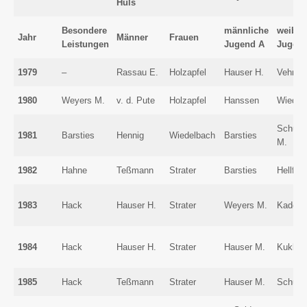
Hüls
Besondere
männliche
weibli
Jahr
Männer
Frauen
Leistungen
Jugend A
Jugen
1979
–
Rassau E.
Holzapfel
Hauser H.
Vehring
1980
Weyers M.
v. d. Pute
Holzapfel
Hanssen
Wiedel
Schums
1981
Barsties
Hennig
Wiedelbach
Barsties
M.
1982
Hahne
Teßmann
Strater
Barsties
Hellfeie
1983
Hack
Hauser H.
Strater
Weyers M.
Kadell
1984
Hack
Hauser H.
Strater
Hauser M.
Kuklok
1985
Hack
Teßmann
Strater
Hauser M.
Schulz