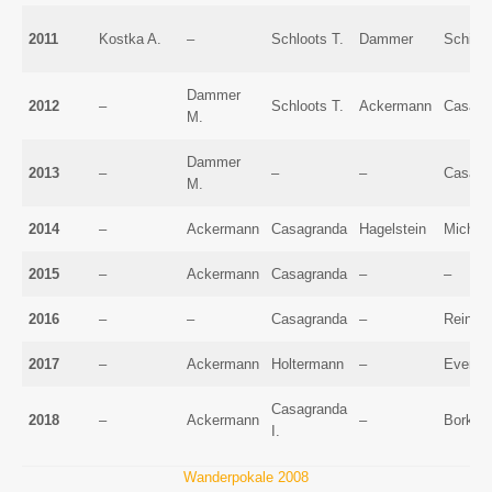
2011
Kostka A.
–
Schloots T.
Dammer
Schinke
Dammer
2012
–
Schloots T.
Ackermann
Casagr
M.
Dammer
2013
–
–
–
Casagr
M.
2014
–
Ackermann
Casagranda
Hagelstein
Michel
2015
–
Ackermann
Casagranda
–
–
2016
–
–
Casagranda
–
Reinbe
2017
–
Ackermann
Holtermann
–
Everlie
Casagranda
2018
–
Ackermann
–
Borken
I.
Wanderpokale 2008