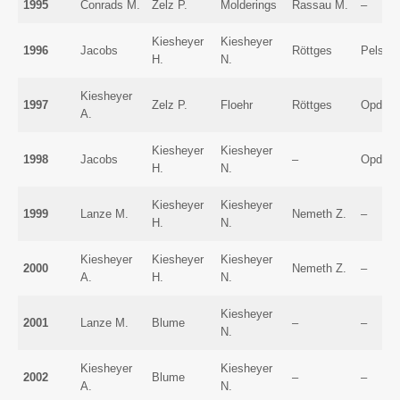
1995
Conrads M.
Zelz P.
Molderings
Rassau M.
–
Kiesheyer
Kiesheyer
1996
Jacobs
Röttges
Pelster
H.
N.
Kiesheyer
1997
Zelz P.
Floehr
Röttges
Opdenb
A.
Kiesheyer
Kiesheyer
1998
Jacobs
–
Opdenb
H.
N.
Kiesheyer
Kiesheyer
1999
Lanze M.
Nemeth Z.
–
H.
N.
Kiesheyer
Kiesheyer
Kiesheyer
2000
Nemeth Z.
–
A.
H.
N.
Kiesheyer
2001
Lanze M.
Blume
–
–
N.
Kiesheyer
Kiesheyer
2002
Blume
–
–
A.
N.