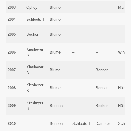
2003
Ophey
Blume
–
–
Martin
2004
Schloots T.
Blume
–
–
–
2005
Becker
Blume
–
–
–
Kiesheyer
2006
Blume
–
–
Winitzk
B.
Kiesheyer
2007
Blume
–
Bonnen
–
B.
Kiesheyer
2008
Blume
–
Bonnen
Hüls A.
B.
Kiesheyer
2009
Bonnen
–
Becker
Hüls A.
B.
2010
–
Bonnen
Schloots T.
Dammer
Schmit