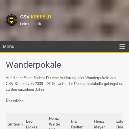
CSV
KREFELD
Leichtathletik
Menu
Wanderpokale
Auf dieser Seite findest Du eine Auflistung aller Wanderpokale des
CSV Krefeld von 2008 – 2018. Unter der Übersichtstabelle gelangst du
zu den einzelnen Jahren.
Übersicht
Heinz-
Leo
Ina
Heinz
Edeltr
Stifter/in
Walter
Lickes
Reiffer
Meyer
Boeck