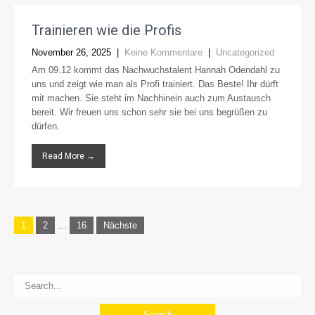
Trainieren wie die Profis
November 26, 2025
|
Keine Kommentare
|
Uncategorized
Am 09.12 kommt das Nachwuchstalent Hannah Odendahl zu
uns und zeigt wie man als Profi trainiert. Das Beste! Ihr dürft
mit machen. Sie steht im Nachhinein auch zum Austausch
bereit. Wir freuen uns schon sehr sie bei uns begrüßen zu
dürfen.
Read More →
Seitennummerierung
1
2
…
16
Nächste
der
Beiträge