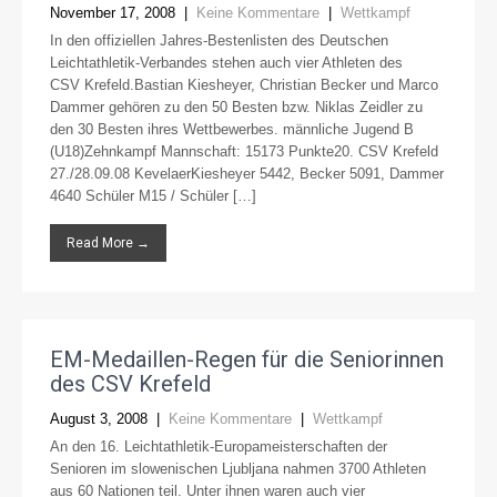
November 17, 2008
|
Keine Kommentare
|
Wettkampf
In den offiziellen Jahres-Bestenlisten des Deutschen
Leichtathletik-Verbandes stehen auch vier Athleten des
CSV Krefeld.Bastian Kiesheyer, Christian Becker und Marco
Dammer gehören zu den 50 Besten bzw. Niklas Zeidler zu
den 30 Besten ihres Wettbewerbes. männliche Jugend B
(U18)Zehnkampf Mannschaft: 15173 Punkte20. CSV Krefeld
27./28.09.08 KevelaerKiesheyer 5442, Becker 5091, Dammer
4640 Schüler M15 / Schüler […]
Read More →
EM-Medaillen-Regen für die Seniorinnen
des CSV Krefeld
August 3, 2008
|
Keine Kommentare
|
Wettkampf
An den 16. Leichtathletik-Europameisterschaften der
Senioren im slowenischen Ljubljana nahmen 3700 Athleten
aus 60 Nationen teil. Unter ihnen waren auch vier