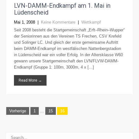
LVN-DAMM-Endkampf am 1. Mai in
Lüdenscheid
Mai 1, 2008
|
Keine Kommentare
|
Wettkampf
Seit 2008 besteht die Startgemeinschaft „Erft–Rhein–Wupper“
der Seniorinnen aus den Vereinen TS Frechen, CSV Krefeld
und Solinger LC. Und gleich der erste gemeinsame Auftritt
beim DAMM-Endkampf im westfälischen Nattenbergstadion
in Lüdenscheid war ein voller Erfolg. In der Altersklasse W60
gewann unsere Startgemeinschaft den LVN/FLVW-DAMM-
Endkampf (Gruppe 1: 100m, 3000m, 4 x […]
Read More →
Seitennummerierung
Vorherige
1
…
15
16
der
Beiträge