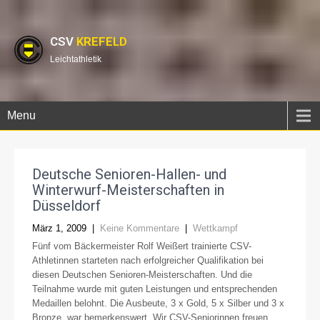
CSV
KREFELD
Leichtathletik
Menu
Deutsche Senioren-Hallen- und
Winterwurf-Meisterschaften in
Düsseldorf
März 1, 2009
|
Keine Kommentare
|
Wettkampf
Fünf vom Bäckermeister Rolf Weißert trainierte CSV-
Athletinnen starteten nach erfolgreicher Qualifikation bei
diesen Deutschen Senioren-Meisterschaften. Und die
Teilnahme wurde mit guten Leistungen und entsprechenden
Medaillen belohnt. Die Ausbeute, 3 x Gold, 5 x Silber und 3 x
Bronze, war bemerkenswert. Wir CSV-Seniorinnen freuen