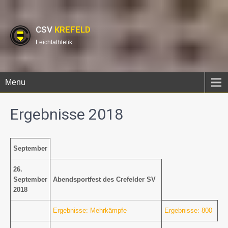
CSV
KREFELD
Leichtathletik
Menu
Ergebnisse 2018
September
26.
September
Abendsportfest des Crefelder SV
2018
Ergebnisse: Mehrkämpfe
Ergebnisse: 800