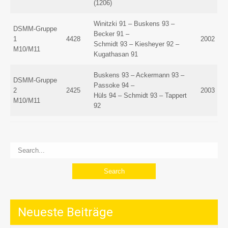
(1206)
Winitzki 91 – Buskens 93 –
DSMM-Gruppe
Becker 91 –
1
4428
2002
Schmidt 93 – Kiesheyer 92 –
M10/M11
Kugathasan 91
Buskens 93 – Ackermann 93 –
DSMM-Gruppe
Passoke 94 –
2
2425
2003
Hüls 94 – Schmidt 93 – Tappert
M10/M11
92
Neueste Beiträge