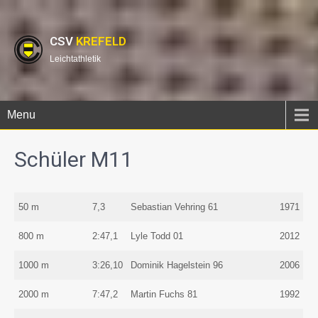
CSV
KREFELD
Leichtathletik
Menu
Schüler M11
50 m
7,3
Sebastian Vehring 61
1971
800 m
2:47,1
Lyle Todd 01
2012
1000 m
3:26,10
Dominik Hagelstein 96
2006
2000 m
7:47,2
Martin Fuchs 81
1992