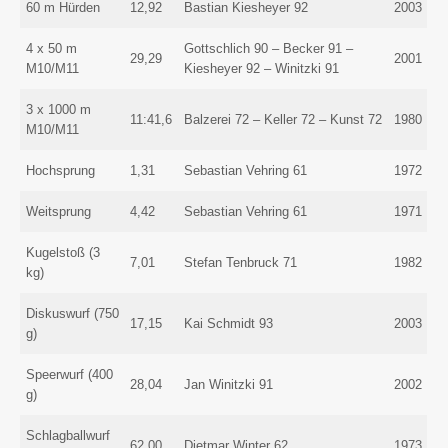
60 m Hürden
12,92
Bastian Kiesheyer 92
2003
4 x 50 m
Gottschlich 90 – Becker 91 –
29,29
2001
M10/M11
Kiesheyer 92 – Winitzki 91
3 x 1000 m
11:41,6
Balzerei 72 – Keller 72 – Kunst 72
1980
M10/M11
Hochsprung
1,31
Sebastian Vehring 61
1972
Weitsprung
4,42
Sebastian Vehring 61
1971
Kugelstoß (3
7,01
Stefan Tenbruck 71
1982
kg)
Diskuswurf (750
17,15
Kai Schmidt 93
2003
g)
Speerwurf (400
28,04
Jan Winitzki 91
2002
g)
Schlagballwurf
62,00
Dietmar Winter 62
1973