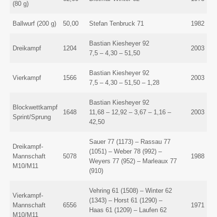
(80 g)
Ballwurf (200 g)
50,00
Stefan Tenbruck 71
1982
Bastian Kiesheyer 92
Dreikampf
1204
2003
7,5 – 4,30 – 51,50
Bastian Kiesheyer 92
Vierkampf
1566
2003
7,5 – 4,30 – 51,50 – 1,28
Bastian Kiesheyer 92
Blockwettkampf
1648
11,68 – 12,92 – 3,67 – 1,16 –
2003
Sprint/Sprung
42,50
Sauer 77 (1173) – Rassau 77
Dreikampf-
(1051) – Weber 78 (992) –
Mannschaft
5078
1988
Weyers 77 (952) – Marleaux 77
M10/M11
(910)
Vehring 61 (1508) – Winter 62
Vierkampf-
(1343) – Horst 61 (1290) –
Mannschaft
6556
1971
Haas 61 (1209) – Laufen 62
M10/M11