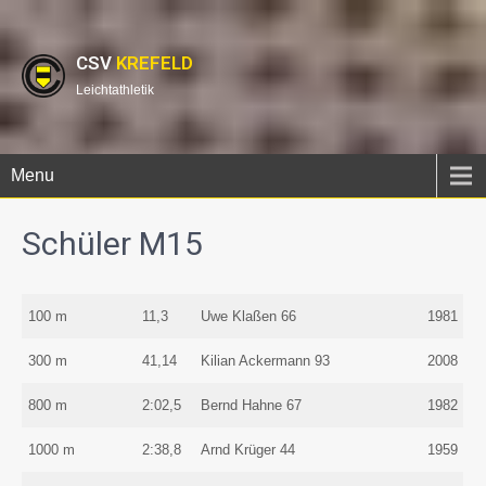
CSV
KREFELD
Leichtathletik
Menu
Schüler M15
100 m
11,3
Uwe Klaßen 66
1981
300 m
41,14
Kilian Ackermann 93
2008
800 m
2:02,5
Bernd Hahne 67
1982
1000 m
2:38,8
Arnd Krüger 44
1959