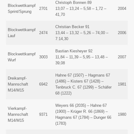
Christoph Bonnen 89
Blockwettkampf
2701
13,07 – 13,24 – 5,58 – 1,72 –
2004
Sprint/Sprung
41,70
Christian Becker 91
Blockwettkampf
2474
13,44 – 13,32 – 5,26 – 74,00 –
2006
Lauf
7:14,30
Bastian Kiesheyer 92
Blockwettkampf
3003
11,84 – 11,39 – 5,95 – 13,48 –
2007
Wurf
39,08
Hahne 67 (1507) – Hagmans 67
Dreikampf-
(1486) – Kisters 67 (1428) –
Mannschaft
6942
1981
Tenbruck C. 67 (1299) – Schäfer
M14/M15
68 (1222)
Weyers 66 (2035) – Hahne 67
Vierkampf-
(1900) – Krüger R. 66 (1869) –
Mannschaft
9371
1980
Hagmans 67 (1784) – Dunger 66
M14/M15
(1783)