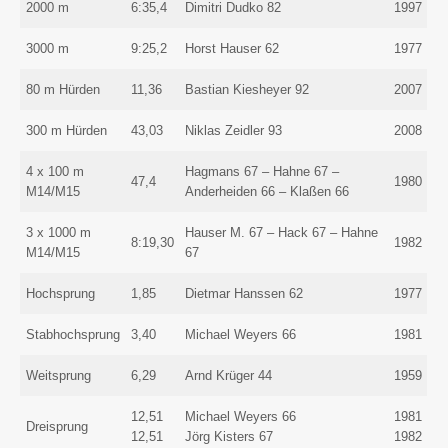
2000 m
6:35,4
Dimitri Dudko 82
1997
3000 m
9:25,2
Horst Hauser 62
1977
80 m Hürden
11,36
Bastian Kiesheyer 92
2007
300 m Hürden
43,03
Niklas Zeidler 93
2008
4 x 100 m
Hagmans 67 – Hahne 67 –
47,4
1980
M14/M15
Anderheiden 66 – Klaßen 66
3 x 1000 m
Hauser M. 67 – Hack 67 – Hahne
8:19,30
1982
M14/M15
67
Hochsprung
1,85
Dietmar Hanssen 62
1977
Stabhochsprung
3,40
Michael Weyers 66
1981
Weitsprung
6,29
Arnd Krüger 44
1959
12,51
Michael Weyers 66
1981
Dreisprung
12,51
Jörg Kisters 67
1982