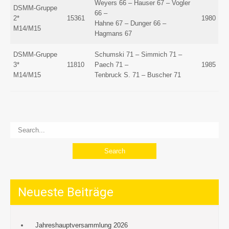
Weyers 66 – Hauser 67 – Vogler
DSMM-Gruppe
66 –
2*
15361
1980
Hahne 67 – Dunger 66 –
M14/M15
Hagmans 67
DSMM-Gruppe
Schumski 71 – Simmich 71 –
3*
11810
Paech 71 –
1985
M14/M15
Tenbruck S. 71 – Buscher 71
Neueste Beiträge
Jahreshauptversammlung 2026