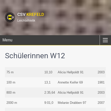
CSV
KREFELD
Leichtathletik
Menu
Schülerinnen W12
75 m
10,10
Alicia Hellpoldt 91
2003
100 m
13,1
Annette Keifer 69
1981
800 m
2:35,64
Alicia Hellpoldt 91
2003
2000 m
9:01,0
Melanie Drabben 97
2007