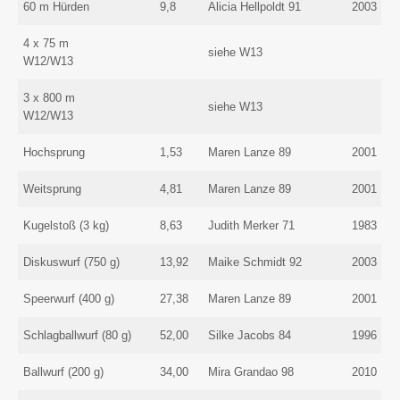
60 m Hürden
9,8
Alicia Hellpoldt 91
2003
4 x 75 m
siehe W13
W12/W13
3 x 800 m
siehe W13
W12/W13
Hochsprung
1,53
Maren Lanze 89
2001
Weitsprung
4,81
Maren Lanze 89
2001
Kugelstoß (3 kg)
8,63
Judith Merker 71
1983
Diskuswurf (750 g)
13,92
Maike Schmidt 92
2003
Speerwurf (400 g)
27,38
Maren Lanze 89
2001
Schlagballwurf (80 g)
52,00
Silke Jacobs 84
1996
Ballwurf (200 g)
34,00
Mira Grandao 98
2010