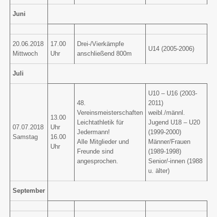
Juni
20.06.2018
17.00
Drei-/Vierkämpfe
U14 (2005-2006)
Mittwoch
Uhr
anschließend 800m
Juli
U10 – U16 (2003-
48.
2011)
Vereinsmeisterschaften
weibl./männl.
13.00
Leichtathletik für
Jugend U18 – U20
07.07.2018
Uhr
Jedermann!
(1999-2000)
Samstag
16.00
Alle Mitglieder und
Männer/Frauen
Uhr
Freunde sind
(1989-1998)
angesprochen.
Senior/-innen (1988
u. älter)
September