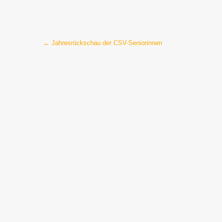
Post
←
Jahresrückschau der CSV-Seniorinnen
navigation