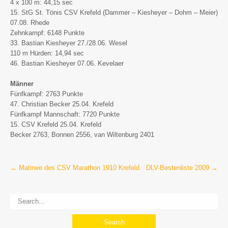
4 x 100 m: 44,15 sec
15. StG St. Tönis CSV Krefeld (Dammer – Kiesheyer – Dohm – Meier)
07.08. Rhede
Zehnkampf: 6148 Punkte
33. Bastian Kiesheyer 27./28.06. Wesel
110 m Hürden: 14,94 sec
46. Bastian Kiesheyer 07.06. Kevelaer
Männer
Fünfkampf: 2763 Punkte
47. Christian Becker 25.04. Krefeld
Fünfkampf Mannschaft: 7720 Punkte
15. CSV Krefeld 25.04. Krefeld
Becker 2763, Bonnen 2556, van Wiltenburg 2401
Post
←
Matinee des CSV Marathon 1910 Krefeld
DLV-Bestenliste 2009
→
navigation