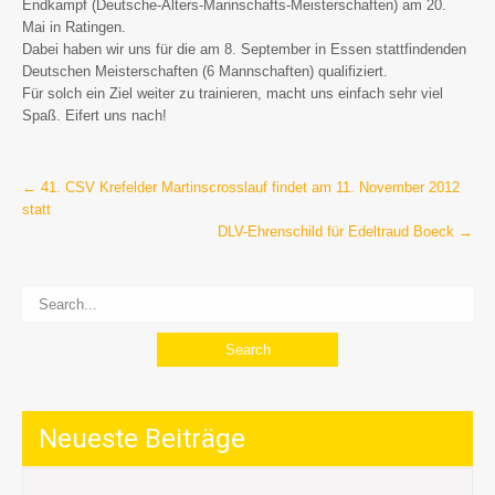
Endkampf (Deutsche-Alters-Mannschafts-Meisterschaften) am 20.
Mai in Ratingen.
Dabei haben wir uns für die am 8. September in Essen stattfindenden
Deutschen Meisterschaften (6 Mannschaften) qualifiziert.
Für solch ein Ziel weiter zu trainieren, macht uns einfach sehr viel
Spaß. Eifert uns nach!
Post
←
41. CSV Krefelder Martinscrosslauf findet am 11. November 2012
statt
navigation
DLV-Ehrenschild für Edeltraud Boeck
→
Neueste Beiträge