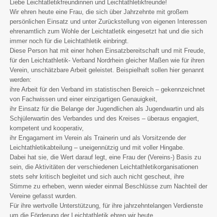
Liebe Leichtatletikfreundinnen und Leichtathletikfreunde!
Wir ehren heute eine Frau, die sich über Jahrzehnte mit großem
persönlichen Einsatz und unter Zurückstellung von eigenen Interessen
ehrenamtlich zum Wohle der Leichtatletik eingesetzt hat und die sich
immer noch für die Leichtathletik einbringt.
Diese Person hat mit einer hohen Einsatzbereitschaft und mit Freude,
für den Leichtathletik- Verband Nordrhein gleicher Maßen wie für ihren
Verein, unschätzbare Arbeit geleistet. Beispielhaft sollen hier genannt
werden:
ihre Arbeit für den Verband im statistischen Bereich – gekennzeichnet
von Fachwissen und einer einzigartigen Genauigkeit,
ihr Einsatz für die Belange der Jugendlichen als Jugendwartin und als
Schjülerwartin des Verbandes und des Kreises – überaus engagiert,
kompetent und kooperativ,
ihr Engagament im Verein als Trainerin und als Vorsitzende der
Leichtathletikabteilung – uneigennützig und mit voller Hingabe.
Dabei hat sie, die Wert darauf legt, eine Frau der (Vereins-) Basis zu
sein, die Aktivitäten der verschiedenen Leichtathletikorganisationen
stets sehr kritisch begleitet und sich auch nicht gescheut, ihre
Stimme zu erheben, wenn wieder einmal Beschlüsse zum Nachteil der
Vereine gefasst wurden.
Für ihre wertvolle Unterstützung, für ihre jahrzehntelangen Verdienste
um die Förderung der Leichtathletik ehren wir heute