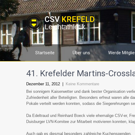
CSV
KREFELD
Leichtathletik
Startseite
Über uns
Werde Mitglie
41. Krefelder Martins-Crossl
Dezember 11, 2012
|
Keine Kommentare
Bei sonnigem Kaiserwetter und dank bester Organisation verli
Zufriedenheit aller Beteiligten. Besonders erfreut waren alle
Pokale verteilt werden konnten, sodass die Siegerehrungen seh
Da Edeltraud und Reinhard Boeck viele ehemalige CSV-er, Fre
Duisburger LVN-Komitee zur Mitarbeit motivieren konnten, klap
Auch gab es diesmal besonders zahlreiche Kuchenspenden.