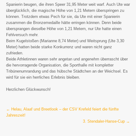
Spanierin beugen, die ihren Speer 31,95 Meter weit warf. Auch Ute war
überglücklich, die magische Höhe von 1,21 Metern überspringen zu
können. Trotzdem etwas Pech für sie, da Ute mit einer Spanierin
zusammen die Bronzemedaille hätte erringen können. Denn beide
übersprangen dieselbe Höhe von 1,21 Metern, nur Ute hatte einen
Fehlversuch mehr.
Beim Kugelstoßen (Marianne 8,74 Meter) und Weitsprung (Ute 3,30
Meter) hatten beide starke Konkurrenz und waren nicht ganz
zufrieden.
Beide Athletinnen waren sehr angetan und angenehm überrascht über
die hervorragende Organisation, die Sporthalle mit kompletter
Tribünenumrandung und das hübsche Städtchen an der Weichsel. Es
wird für sie ein herrliches Erlebnis bleiben.
Herzlichen Glückwunsch!
Post
←
Helau, Alaaf und Breetlook – der CSV Krefeld feiert die fünfte
Jahreszeit!
navigation
3. Stendaler-Hanse-Cup
→