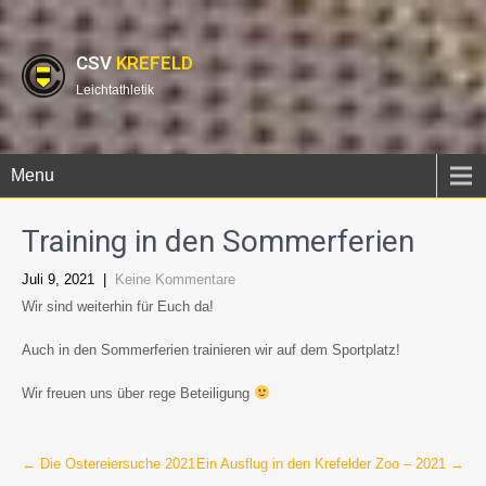
CSV
KREFELD
Leichtathletik
Menu
Training in den Sommerferien
Juli 9, 2021
|
Keine Kommentare
Wir sind weiterhin für Euch da!
Auch in den Sommerferien trainieren wir auf dem Sportplatz!
Wir freuen uns über rege Beteiligung
Post
←
Die Ostereiersuche 2021
Ein Ausflug in den Krefelder Zoo – 2021
→