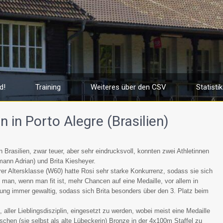
d!
Training
Weiteres über den CSV
Statistik
 in Porto Alegre (Brasilien)
 Brasilien, zwar teuer, aber sehr eindrucksvoll, konnten zwei Athletinnen
ann Adrian) und Brita Kiesheyer.
ihrer Altersklasse (W60) hatte Rosi sehr starke Konkurrenz, sodass sie sich
t man, wenn man fit ist, mehr Chancen auf eine Medaille, vor allem in
igung immer gewaltig, sodass sich Brita besonders über den 3. Platz beim
aller Lieblingsdisziplin, eingesetzt zu werden, wobei meist eine Medaille
tschen (sie selbst als alte Lübeckerin) Bronze in der 4x100m Staffel zu