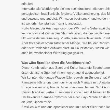
erlaufen.
Internationale Wettkämpfe bleiben beeindruckend: die verschie
portugiesisch-brasilianisch, forcierte Völkerannäherung, das M
und bewegte uns zutiefst. Wir waren beeindruckt und werden, 
ist weiterhin konstantes Training angesagt.
Porto Alegre, der Austragungsort der WM, sollte Sehenswürdigk
verbrachten viel Zeit in den Shuttlebussen, die uns zu den wei
Oft wurde daraus eine sog. Vuelta, eine ausschweifende Rundto
Aber trotz vieler organisatorischer Mängel, wie bei der Regis
oder dem fehlenden Aufwärmplatz im Hauptstadion, waren wir g
auch bei wechselnder Witterung gut gelaunt.
Was wäre Brasilien ohne die Anschlussreise?
Diese Kombination aus Sport und Kultur hatte die Sportskamer
österreichische Sportler/-innen hervorragend ausgearbeitet.
Wir konnten die Iguaçu-Wasserfälle, sowohl im Bundesstaat Par
Klimazone führte uns dann der Flug nach Manaus mit Urwalda
5 Tage blieben uns, Rio de Janeiro kennenzulernen. Nicht nur
Reiseführer Alex vertraut, sondern auch wir selbst bekamen Ko
Der bekannte Samba-Rhythmus bei einer Gay-Parade an der be
die jeder lieben muss.
Brasilien wird uns aus sportlicher und kultureller Sicht noch la