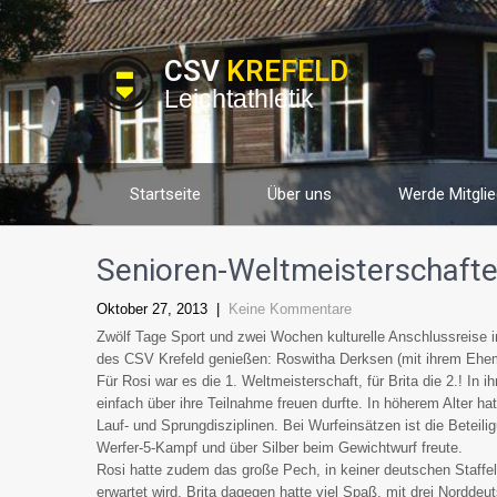
CSV
KREFELD
Leichtathletik
Startseite
Über uns
Werde Mitglie
Senioren-Weltmeisterschaften
Oktober 27, 2013
|
Keine Kommentare
Zwölf Tage Sport und zwei Wochen kulturelle Anschlussreise in
des CSV Krefeld genießen: Roswitha Derksen (mit ihrem Ehem
Für Rosi war es die 1. Weltmeisterschaft, für Brita die 2.! In 
einfach über ihre Teilnahme freuen durfte. In höherem Alter ha
Lauf- und Sprungdisziplinen. Bei Wurfeinsätzen ist die Beteil
Werfer-5-Kampf und über Silber beim Gewichtwurf freute.
Rosi hatte zudem das große Pech, in keiner deutschen Staffel, 
erwartet wird. Brita dagegen hatte viel Spaß, mit drei Norddeu