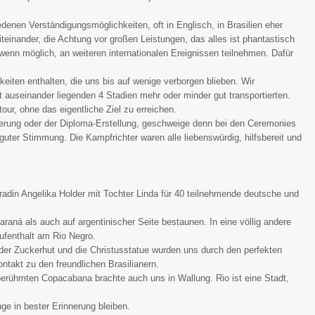
denen Verständigungsmöglichkeiten, oft in Englisch, in Brasilien eher
iteinander, die Achtung vor großen Leistungen, das alles ist phantastisch
wenn möglich, an weiteren internationalen Ereignissen teilnehmen. Dafür
eiten enthalten, die uns bis auf wenige verborgen blieben. Wir
t auseinander liegenden 4 Stadien mehr oder minder gut transportierten.
ur, ohne das eigentliche Ziel zu erreichen.
trierung oder der Diploma-Erstellung, geschweige denn bei den Ceremonies
uter Stimmung. Die Kampfrichter waren alle liebenswürdig, hilfsbereit und
adin Angelika Holder mit Tochter Linda für 40 teilnehmende deutsche und
aná als auch auf argentinischer Seite bestaunen. In eine völlig andere
ufenthalt am Rio Negro.
 der Zuckerhut und die Christusstatue wurden uns durch den perfekten
ntakt zu den freundlichen Brasilianern.
rühmten Copacabana brachte auch uns in Wallung. Rio ist eine Stadt,
nge in bester Erinnerung bleiben.